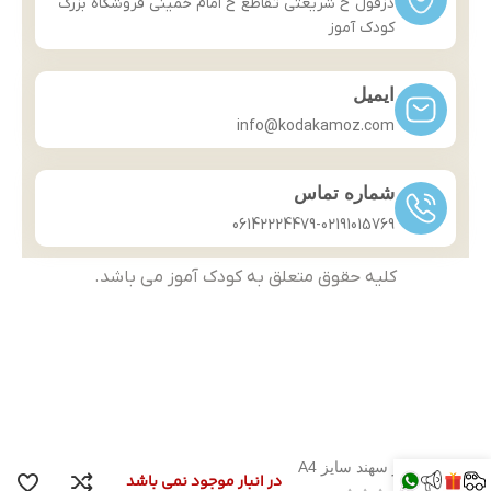
دزفول خ شریعتی تقاطع خ امام خمینی فروشگاه بزرگ
کودک آموز
ایمیل
info@kodakamoz.com
شماره تماس
06142224479-02191015769
کلیه حقوق متعلق به کودک آموز می باشد.
کاور سهند سایز A4
در انبار موجود نمی باشد