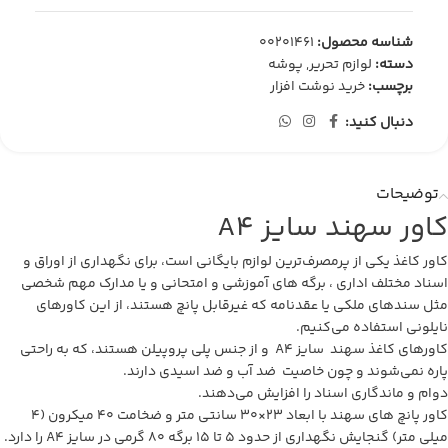
شناسه محصول:
00201461
دسته:
لوازم تحریر
,
پوشه
برچسب:
خرید نوشت افزار
دنبال کنید:
توضیحات
کاور سهند سایز A4
کاور کاغذ یکی از پرمصرف‌ترین لوازم بایگانی است، برای نگهداری از اوراق و
اسناد مختلف اداری ، برگه های آموزشی و امتحانی و یا مدارک مهم شخصی
مثل سندهای ملکی یا عقدنامه که غیرقابل پانچ هستند، از این کاورهای
نایلونی استفاده می‌کنیم.
کاورهای کاغذ سهند سایز A4 و از جنس پلی پروپیلن هستند، که به راحتی
پاره نمی‌شوند و چون خاصیت ضد آب و ضد اسیدی دارند.
دوام و ماندگاری اسناد را افزایش می‌دهند.
کاور پانچ های سهند با ابعاد 23×30 سانتی متر و ضخامت 40 میکرون (4
میلی متر) گنجایش نگهداری از حدود 5 تا 15 برگه 80 گرمی در سایز A4 را دارد.