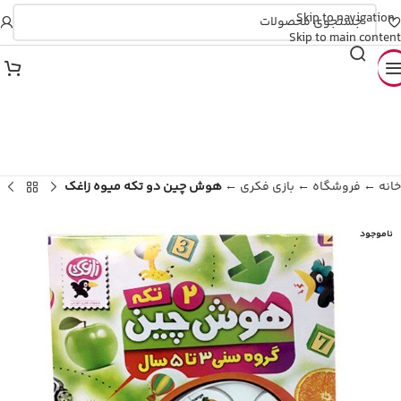
Skip to navigation
🚀 فروش اقساطی تـرب و اسنپ‌پی
Skip to main content
خانه
←
فروشگاه
←
بازی فکری
←
هوش چین دو تکه میوه زاغک
ناموجود