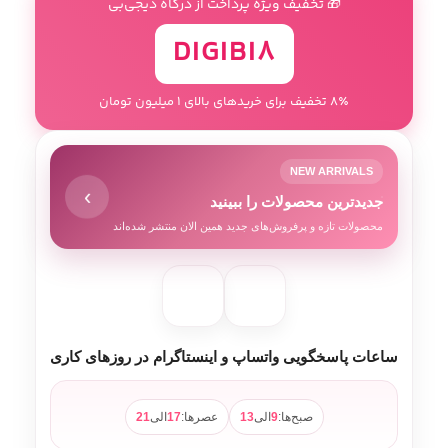
🎁 تخفیف ویژه پرداخت از درگاه دیجی‌بی
DIGIBI8
8٪ تخفیف برای خریدهای بالای 1 میلیون تومان
NEW ARRIVALS
›
جدیدترین محصولات را ببینید
محصولات تازه و پرفروش‌های جدید همین الان منتشر شده‌اند
ساعات پاسخگویی واتساپ و اینستاگرام در روزهای کاری
صبح‌ها:
9
الی
13
عصرها:
17
الی
21