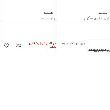
ناموجود
ناموجود
بازی فکری پینگوپر
راه نجات
در انبار موجود نمی
هوش چین دو تکه میوه
باشد
زاغک
ری سفارش
پیشنهادویژه
جدیدترین ها
پشتیبانی
ناموجود
ناموجود
جورچین آهنر بایی (3)خرسی کوچولو
بازی فکری بلاک آس 2 نفره