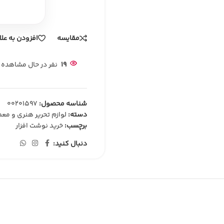
مقایسه
افزودن به عل
19
نفر در حال مشاهده
شناسه محصول:
00201597
دسته:
لوازم تحریر هنری و معم
برچسب:
خرید نوشت افزار
دنبال کنید: