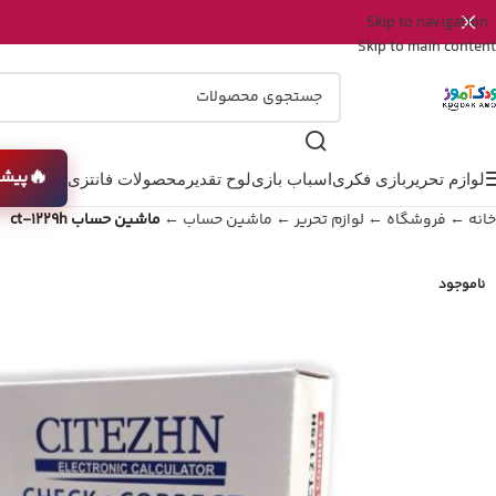
Skip to navigation
Skip to main content
🔥
پیشن
لوازم تحریر
بازی فکری
اسباب بازی
لوح تقدیر
محصولات فانتزی
خانه
←
فروشگاه
←
لوازم تحریر
←
ماشین حساب
←
ماشین حساب ct-1229h
ناموجود