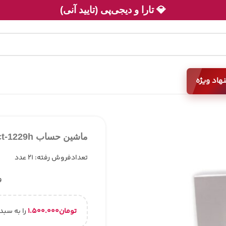
💎 تارا و دیجی‌پی (تایید آنی)
هاد ویژه
ماشین حساب ct-1229h
تعدادفروش رفته: 21 عدد
و
تومان
۱.۵۰۰.۰۰۰
را به سبد