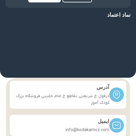
نماد اعتماد
آدرس
دزفول خ شریعتی تقاطع خ امام خمینی فروشگاه بزرگ
کودک آموز
ایمیل
info@kodakamoz.com