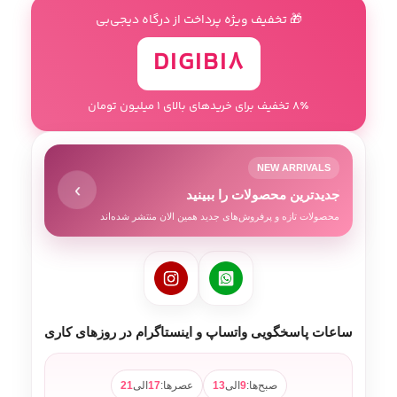
🎁 تخفیف ویژه پرداخت از درگاه دیجی‌بی
DIGIBI8
8٪ تخفیف برای خریدهای بالای 1 میلیون تومان
NEW ARRIVALS
›
جدیدترین محصولات را ببینید
محصولات تازه و پرفروش‌های جدید همین الان منتشر شده‌اند
ساعات پاسخگویی واتساپ و اینستاگرام در روزهای کاری
صبح‌ها:
9
الی
13
عصرها:
17
الی
21