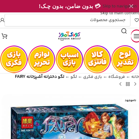
💳 بدون ضامن، بدون چـک!
Skip to navigation
💥 ۴ قسطه، بدون کارمزد
Skip to main content
خانه
←
فروشگاه
←
بازی فکری
←
لگو
←
لگو دخترانه آشپزخانه FAIRY
ناموجود