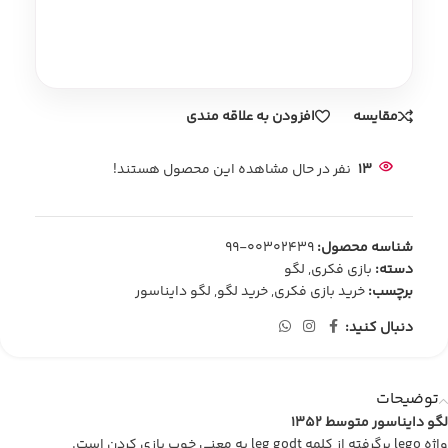
مقایسه
افزودن به علاقه مندی
13
نفر در حال مشاهده این محصول هستند!
شناسه محصول:
00302439-99
دسته:
بازی فکری
,
لگو
برچسب:
خرید بازی فکری
,
خرید لگو
,
لگو دایناسور
دنبال کنید:
توضیحات
لگو دایناسور متوسط 1352
واژه lego برگرفته از کلمه leg godt به معنی خوب بازی کردن است.