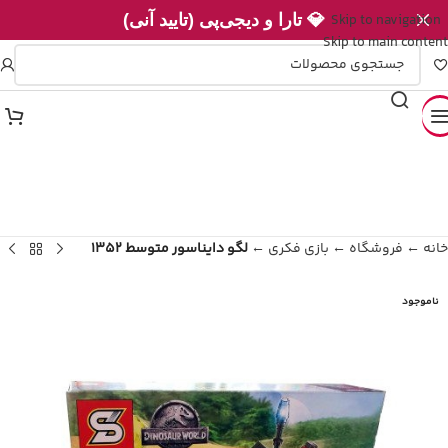
Skip to navigation
💎 تارا و دیجی‌پی (تایید آنی)
Skip to main content
خانه
←
فروشگاه
←
بازی فکری
←
لگو دایناسور متوسط 1352
ناموجود