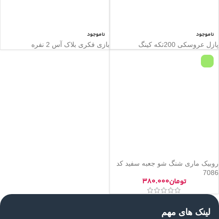
ناموجود
ناموجود
پازل عروسکی 200تکه کینگ
بازی فکری بلاک آس 2 نفره
روبیک ماری شنگ شو جعبه سفید کد
7086
تومان
۳۸۰.۰۰۰
لینک های مهم