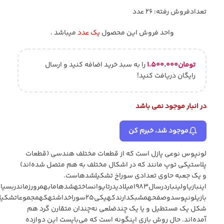
تعدادفروش رفته: 26 عدد
واحد فروش این محصول
یک عدد
میباشد .
تومان
۱.۵۰۰.۰۰۰
را به سبد خرید اضافه کنید و ارسال
رایگان دریافت کنید!
در انبار موجود نمی باشد
موجود شد، خبرم کن
لونپوس نوعی پازل است که از قطعات مختلف هندسی (قطعات
پلاستیکی توپ مانند که در اشکال مختلف به هم‌ متصل شده‌اند)
و یک جعبه حاوی تعدادی سوراخ تشکیلشدهاست.
اینبازیاولینباردرسال۱۹۸۳میلادیدرتایوانساختهشدهامابهمرورزماندربسیاریازکشورهایجهانتوزیعیابازتولیدگشتهاست.
شکل یک مستطیل و یا یک چندضلعی نه‌چندان متقارن گرد هم
آمده‌اند. حال روش بازی اینگونه است که می‌بایست این دوازده