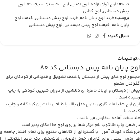
دسته:
لوح آوای آزاده
,
لوح تقدیر
,
لوح سه بعدی - برجسته
,
لوح
پیش دبستانی
,
لوح کتابی
برچسب:
خرید لوح پایان نامه
,
خرید لوح پیش دبستانی
,
قیمت لوح
پایان نامه
,
قیمت لوح پیش دبستانی
,
لوح پیش دبستانی
دنبال کنید:
توضیحات
لوح پایان نامه پیش دبستانی کد 80
مجموع لوح های پیش از دبستان با هدف تشویق و قدردانی از کودکان برای
گذراندن مقطع
پیش از دبستان و ایجاد خاطره ای دلنشین از دوران شیرین کودکی به چاپ
رسیده است .
این لوح ها با ماندگاری و تنوع مدل بالا ، با طراحی دلنشین کودکانه و چاپ با
کیفیت با
جلد سخت آماده سفارش می باشد .
در ضمن چاپ طلاکوب نام مرکز شما بر روی لوح ها امکان پذیر است .
فروشگاه کودک آموز ، با گستره‌ای از کالاهای متنوع برای تمام اقشار جامعه و
هر رده‌ی سنی، برای کاربران خود «تجربه‌ی لذت‌بخش یک خرید اینترنتی» را