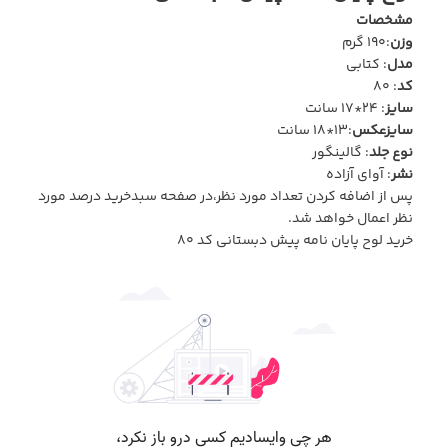
مشخصات
وزن
:190 گرم
مدل
: کتابی
کد
: 80
سایز
: 24*17 سانت
سایزعکس
:13*18 سانت
نوع جلد
: گالینگور
نشر
: آوای آزاده
پس از اضافه کردن تعداد مورد نظر،در صفحه سبدخرید درصد مورد
نظر اعمال خواهد شد.
خرید لوح پایان نامه پیش دبستانی کد 80