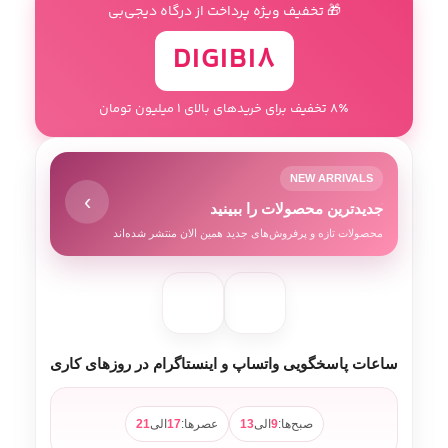
🎁 تخفیف ویژه پرداخت از درگاه دیجی‌بی
DIGIBI8
8٪ تخفیف برای خریدهای بالای 1 میلیون تومان
NEW ARRIVALS
›
جدیدترین محصولات را ببینید
محصولات تازه و پرفروش‌های جدید همین الان منتشر شده‌اند
ساعات پاسخگویی واتساپ و اینستاگرام در روزهای کاری
صبح‌ها:
9
الی
13
عصرها:
17
الی
21