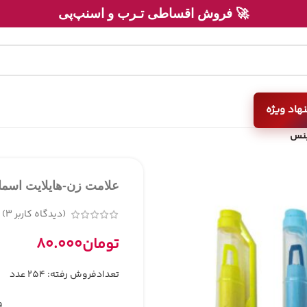
💳 بدون ضامن، بدون چـک!
هاد ویژه
ینس
علامت زن-هایلایت اسم
(دیدگاه کاربر
3
)
تومان
۸۰.۰۰۰
تعدادفروش رفته: 254 عدد
و