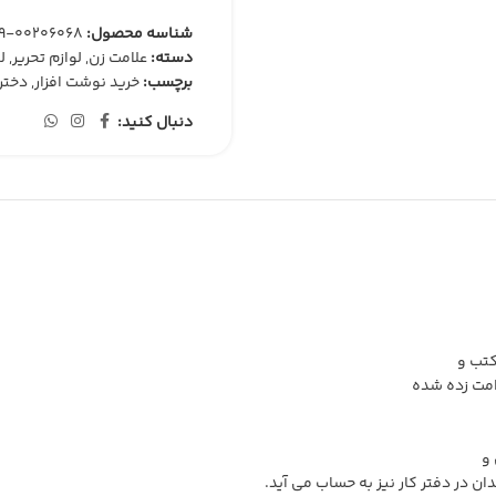
شناسه محصول:
00206068-99
دسته:
علامت زن
,
لوازم تحریر
,
ل
برچسب:
خرید نوشت افزار
,
دخترا
دنبال کنید:
کتب و
امت زده شده
 و
ن در دفتر کار نیز به حساب می آید.