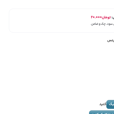
ی:
تومان
۲۰.۰۰۰
ینس
یک
کنید