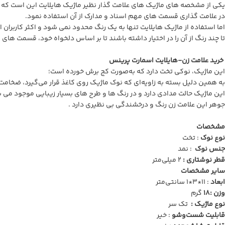
یکی از مشخصه های ماژیک های علامت گذار نظیر ماژیک هایلایت این است که
در علامت گذاری قسمت های مهم اسناد و مدارک از آن استفاده نمود.
اما استفاده از ماژیک هایلایت تنها به یک رنگ محدود نمی شود و اکثر کاربران 
تا چند رنگ از آن را در اختیار داشته باشند تا بر اساس دلخواه خود، قسمت های 
خرید علامت زن-هایلایت اسمارت پرینس
این ماژیک، نوکی تخت دارد که به‌صورت کج برش خورده است؛
به همین دلیل بسته به زاویه‌ای که نوک ماژیک روی کاغذ قرار می‌گیرد، ضخا
این ماژیک حالت مدادی دارد و در رنگ ها و طرح های بسیار زیبایی موجود می ب
جوهر این علامت زن رنگ و درخشندگی بی نظیری دارد .
مشخصات
نوع نوک
: تخت
جنس نوک
: نمد
قطر نوشتاری :
2 میلی‌متر
سایر مشخصات
ابعاد
: 11*3*1 سانتی‌متر
وزن :18
گرم
نوع ماژیک :
تک سر
قابلیت شست‌وشو
: خیر