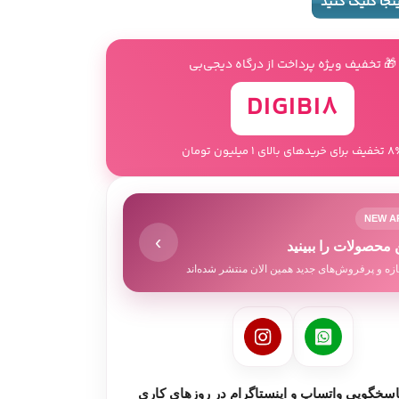
ینجا کلیک کنید
🎁 تخفیف ویژه پرداخت از درگاه دیجی‌بی
DIGIBI8
 خریدهای بالای 1 میلیون تومان
NEW A
›
 محصولات را ببینید
زه و پرفروش‌های جدید همین الان منتشر شده‌اند
سخگویی واتساپ و اینستاگرام در روزهای کاری