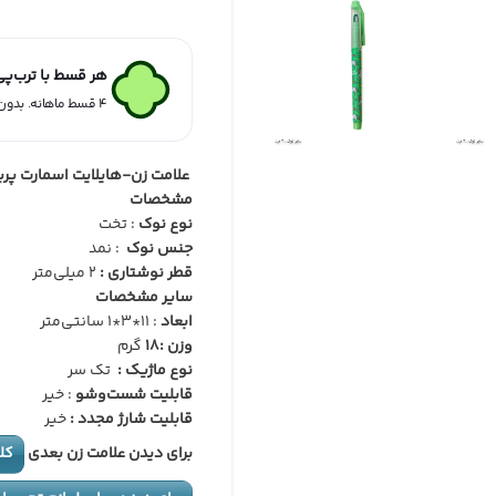
هر قسط با ترب‌پ
۴ قسط ماهانه. بدون سود، چک و ضامن.
علامت زن-هایلایت اسمارت پر
مشخصات
نوع نوک
: تخت
جنس نوک
: نمد
قطر نوشتاری :
2 میلی‌متر
سایر مشخصات
ابعاد
: 11*3*1 سانتی‌متر
وزن :18
گرم
نوع ماژیک :
تک سر
قابلیت شست‌وشو
: خیر
قابلیت شارژ مجدد :
خیر
برای دیدن علامت زن بعدی
کل