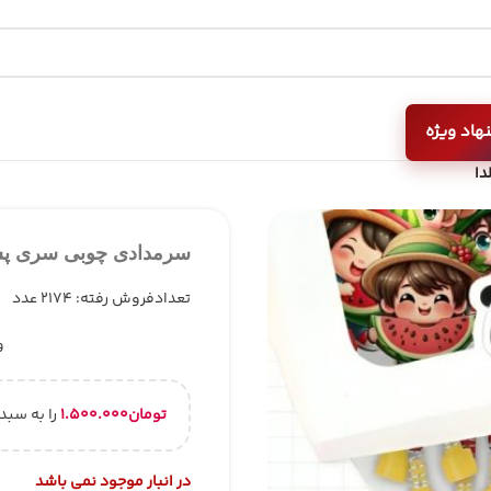
🚀 فروش اقساطی تـرب و اسنپ‌پی
هاد ویژه
دا
سرمدادی چوبی سری پسر
تعدادفروش رفته: 2174 عدد
و
تومان
۱.۵۰۰.۰۰۰
را به سبد