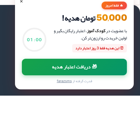
×
🔥 فقط امروز
50,000
تومان هدیه!
با عضویت در
کودک آموز
، اعتبار رایگان بگیر و
لینک های مهم
اولین خریدت رو ارزون‌تر کن.
01
:
00
صفحه اصلی
حساب کاربری من
⏰ این هدیه فقط 3 روز اعتبار دارد
فروشگاه
سبد خرید
درباره ما
پیگیری سفارش
🎁 دریافت اعتبار هدیه
تماس با ما
پیشنهاد ویژه
وبلاگ
جدیدترین محصولات
قدرت گرفته از
farazsms
قوانین و مقررات