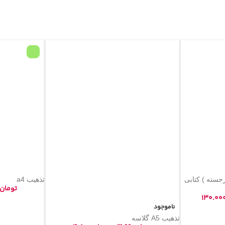
جسته ) کتابی
تذهیب a4
تومان
۱۳۰.۰۰