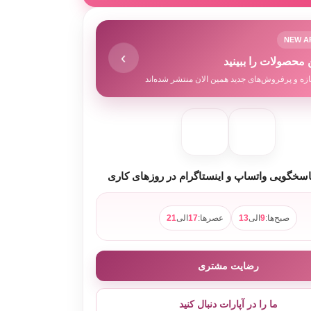
 خریدهای بالای 1 میلیون تومان
NEW A
›
 محصولات را ببینید
زه و پرفروش‌های جدید همین الان منتشر شده‌اند
سخگویی واتساپ و اینستاگرام در روزهای کاری
صبح‌ها:
9
الی
13
عصرها:
17
الی
21
رضایت مشتری