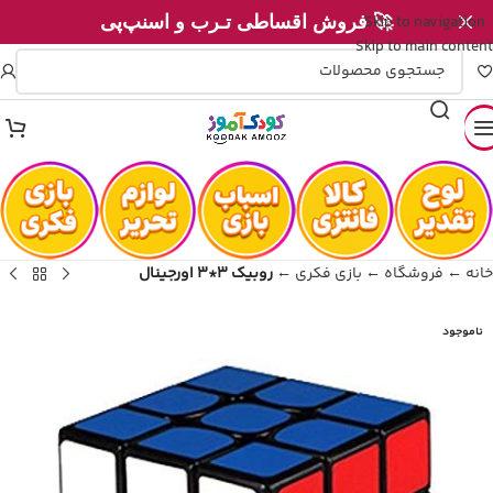
Skip to navigation
🚀 فروش اقساطی تـرب و اسنپ‌پی
Skip to main content
خانه
←
فروشگاه
←
بازی فکری
←
روبیک 3*3 اورجینال
ناموجود