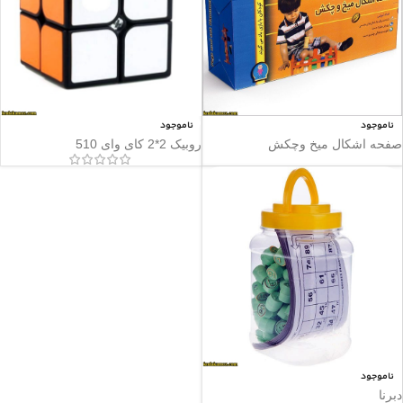
ناموجود
ناموجود
صفحه اشکال میخ وچکش
روبیک 2*2 کای وای 510
ناموجود
دبرنا