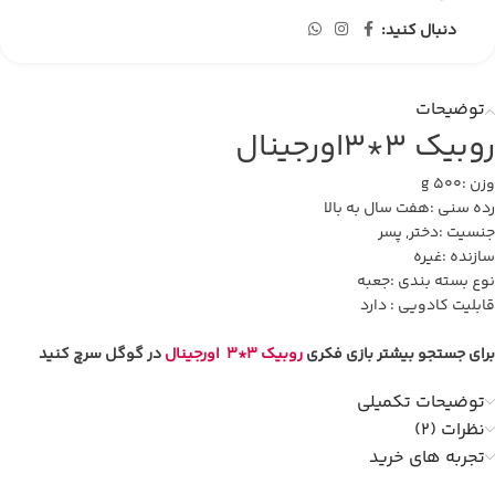
دنبال کنید:
توضیحات
روبیک 3*3اورجینال
وزن :500 g
رده سنی :هفت سال به بالا
جنسیت :دختر, پسر
سازنده :غیره
نوع بسته بندی :جعبه
قابلیت کادویی : دارد
برای جستجو بیشتر بازی فکری
روبیک 3*3 اورجینال
در گوگل سرچ کنید
توضیحات تکمیلی
نظرات (2)
تجربه های خرید