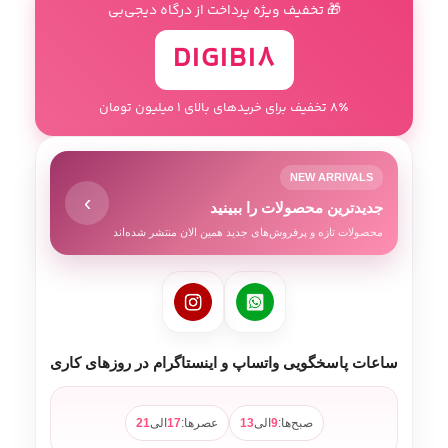
🎁 تخفیف ویژه پرداخت از درگاه دیجی‌بی
DIGIBI8
8٪ تخفیف برای خریدهای بالای 1 میلیون تومان
NEW ARRIVALS
›
جدیدترین محصولات را ببینید
محصولات تازه و پرفروش‌های جدید همین الان منتشر شده‌اند
ساعات پاسخگویی واتساپ و اینستاگرام در روزهای کاری
صبح‌ها:
9
الی
13
عصرها:
17
الی
21