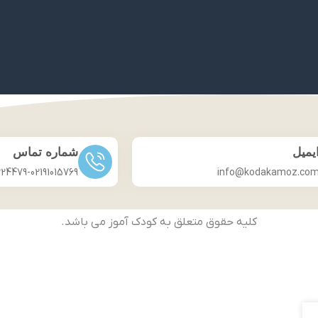
یمیل
شماره تماس
224479-02191015769
info@kodakamoz.co
کلیه حقوق متعلق به کودک آموز می باشد.