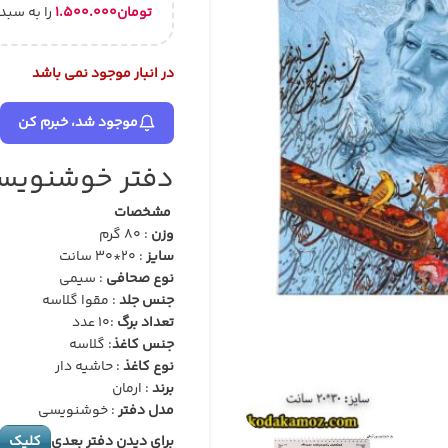
تومان
۱.۵۰۰.۰۰۰
را به سبد
در انبار موجود نمی باشد
موجود شد، خبرم کن
دفتر خوشنویسی
مشخصات
وزن
: 80 گرم
سایز
: 20*30 سانت
نوع صحافی
: سیمی
جنس جلد
: مقوا گلاسه
تعداد برگ
:10 عدد
جنس کاغذ
: گلاسه
نوع کاغذ
: حاشیه دار
برند
: ارمان
مدل دفتر
: خوشنویسی
برای دیدن دفتر بعدی
کلیک