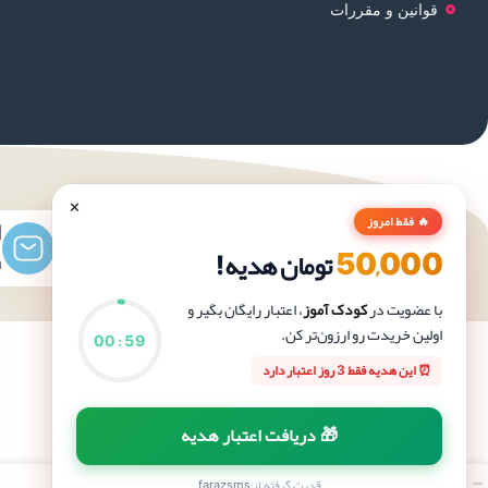
قوانین و مقررات
×
🔥 فقط امروز
آدرس
ا
50,000
تومان هدیه!
دزفول خ شریعتی تقاطع خ امام خمینی
m
فروشگاه بزرگ کودک آموز
با عضویت در
کودک آموز
، اعتبار رایگان بگیر و
اولین خریدت رو ارزون‌تر کن.
00
:
58
⏰ این هدیه فقط 3 روز اعتبار دارد
🎁 دریافت اعتبار هدیه
قدرت گرفته از
farazsms