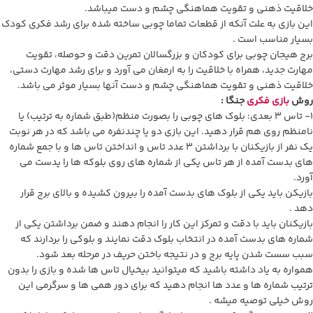
خلاقیت ذهنی و تقویت هماهنگی چشم و دست میباشد.
این بازی به علت آنکه از قطعات تماما چوبی ساخته شده برای رشد فکری کودک
بسیار مناسب است .
برج هیجان چوبی برای کودکان و بزرگسالان تمرین دقت و حوصله، تقویت
مهارت جدید، همراه با خلاقیت را به ارمغان می آورد و برای رشد مهارت دستی،
خلاقیت ذهنی و تقویت هماهنگی چشم و دست آنها بسیار موثر می باشد.
روش
بازی فکری
جنگا :
1- تاس 3 بعدی: بلوک های چوبی را بصورت منظم(طبق شماره به ترتیب) یا
نامنظم روی هم قرار دهید. این بازی دو یا چندنفره می باشد که در هر نوبت
یک نفر از بازیکنان با برداشتن 3 عدد تاس و انداختن تاس ها و با جمع شماره
های بدست آمده از هر تاس یکی از شماره های روی بلوکه ها را یدست می
آورد.
بازیکن باید یکی از بلوک های بدست آمده را بیرون کشیده و بالای برج قرار
دهد .
بازیکنان باید با دقت و تمرکز این کار را انجام دهند و ضمن برداشتن یکی از
شماره های بدست آمده در انتخاب بلوک دقت نمایند و بلوکی را بردارند که
سبب سست شدن پایه برج و در نتیجه باختن حریف در مرحله بعد شود.
همواره به یاد داشته باشید که میتوانید بیخیال تاس ها شده و بازی را بدون
ترتیب شماره ها و عدد ها انجام دهید که برای دور همی ها و سرگرمی این
روش خیلی توصیه میشه .