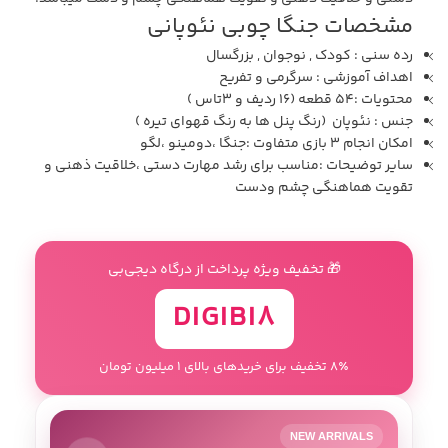
مشخصات جنگا چوبی نئوپانی
رده سنی :
کودک , نوجوان , بزرگسال
اهداف آموزشی :
سرگرمی و تفریح
محتویات :54 قطعه (16 ردیف و 3تاس )
جنس : نئوپان (رنگ پنل ها به رنگ قهوای تیره )
امکان انجام 3 بازی متفاوت :جنگا ،دومینو ،لگو
سایر توضیحات :مناسب برای رشد مهارت دستی ،خلاقیت ذهنی و
تقویت هماهنگی چشم ودست
🎁 تخفیف ویژه پرداخت از درگاه دیجی‌بی
DIGIBI8
8٪ تخفیف برای خریدهای بالای 1 میلیون تومان
NEW ARRIVALS