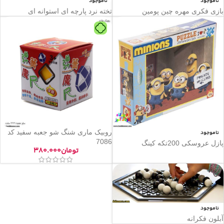
ناموجود
ناموجود
بازی فکری مهره چین پومین
تخته نرد پارچه ای استوانه ای
روبیک ماری شنگ شو جعبه سفید کد
ناموجود
7086
پازل عروسکی 200تکه کینگ
تومان
۳۸۰.۰۰۰
ناموجود
آبلون فکرانه