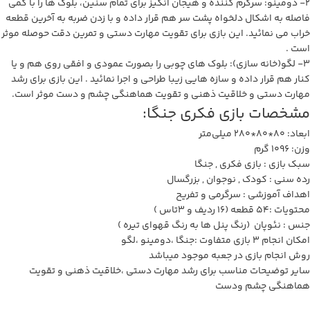
2- دومینو: سرگرم کننده و هیجان انگیز برای تمام سنین، بلوک ها را با کمی
فاصله به اشکال دلخواه پشت سر هم قرار داده و با زدن ضربه به آخرین قطعه
خراب می نمائید. این بازی برای تقویت مهارت دستی و تمرین دقت حوصله موثر
است .
3- لگو(خانه سازی): بلوک های چوبی را بصورت عمودی و افقی روی هم و یا
کنار هم قرار داده و سازه هایی زیبا طراحی و اجرا نمائید . این بازی برای رشد
مهارت دستی و خلاقیت ذهنی و تقویت هماهنگی چشم و دست موثر است.
مشخصات بازی فکری جنگا:
ابعاد:
80*80*280 میلی‌متر
وزن:
1096 گرم
سبک بازی :
بازی فکری , جنگا
رده سنی :
کودک , نوجوان , بزرگسال
اهداف آموزشی :
سرگرمی و تفریح
محتویات :54 قطعه (16 ردیف و 3تاس )
جنس : نئوپان (رنگ پنل ها به رنگ قهوای تیره )
امکان انجام 3 بازی متفاوت :جنگا ،دومینو ،لگو
روش انجام بازی در جعبه موجود میباشد
سایر توضیحات مناسب برای رشد مهارت دستی ،خلاقیت ذهنی و تقویت
هماهنگی چشم ودست