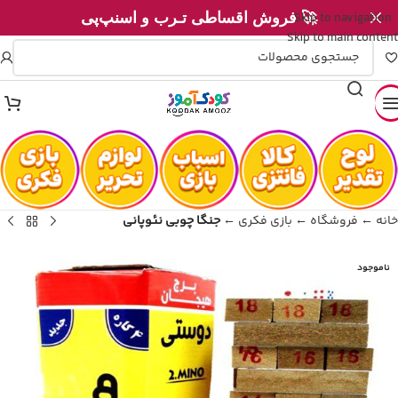
Skip to navigation
🚀 فروش اقساطی تـرب و اسنپ‌پی
Skip to main content
خانه
←
فروشگاه
←
بازی فکری
←
جنگا چوبی نئوپانی
ناموجود