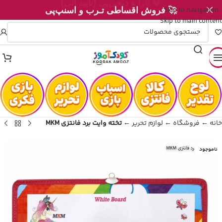
Skip to navigation
🚀 فروش اقساطی تـرب و اسنپ‌پی
Skip to main content
خانه
←
فروشگاه
←
لوازم تحریر
←
تخته وایت برد فانتزی MKM
ناموجود