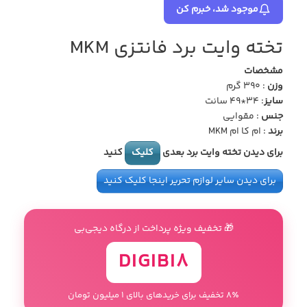
موجود شد، خبرم کن
تخته وایت برد فانتزی MKM
مشخصات
وزن
: 390 گرم
سایز
: 34*49 سانت
جنس
: مقوایی
برند
: ام کا ام MKM
برای دیدن تخته وایت برد بعدی
کلیک
کنید
برای دیدن سایر لوازم تحریر اینجا کلیک کنید
🎁 تخفیف ویژه پرداخت از درگاه دیجی‌بی
DIGIBI8
8٪ تخفیف برای خریدهای بالای 1 میلیون تومان