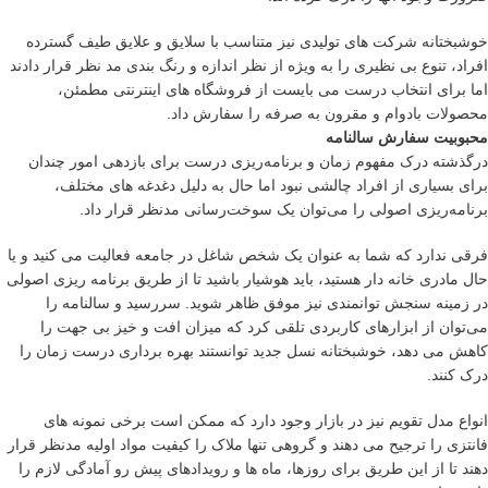
خوشبختانه شرکت های تولیدی نیز متناسب با سلایق و علایق طیف گسترده
افراد، تنوع بی نظیری را به ویژه از نظر اندازه و رنگ بندی مد نظر قرار دادند
اما برای انتخاب درست می بایست از فروشگاه های اینترنتی مطمئن،
محصولات بادوام و مقرون به صرفه را سفارش داد.
محبوبیت سفارش سالنامه
درگذشته درک مفهوم زمان و برنامه‌ریزی درست برای بازدهی امور چندان
برای بسیاری از افراد چالشی نبود اما حال به دلیل دغدغه های مختلف،
برنامه‌ریزی اصولی را می‌توان یک سوخت‌رسانی مدنظر قرار داد.
فرقی ندارد که شما به عنوان یک شخص شاغل در جامعه فعالیت می کنید و یا
حال مادری خانه دار هستید، باید هوشیار باشید تا از طریق برنامه ریزی اصولی
در زمینه سنجش توانمندی نیز موفق ظاهر شوید. سررسید و سالنامه را
می‌توان از ابزارهای کاربردی تلقی کرد که میزان افت و خیز بی جهت را
کاهش می دهد، خوشبختانه نسل جدید توانستند بهره برداری درست زمان را
درک کنند.
انواع مدل تقویم نیز در بازار وجود دارد که ممکن است برخی نمونه های
فانتزی را ترجیح می دهند و گروهی تنها ملاک را کیفیت مواد اولیه مدنظر قرار
دهند تا از این طریق برای روزها، ماه ها و رویدادهای پیش رو آمادگی لازم را