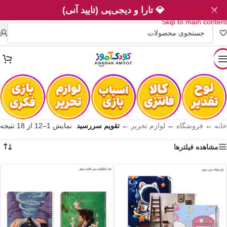
💎 تارا و دیجی‌پی (تایید آنی)
Skip to navigation
Skip to main content
خانه
←
فروشگاه
←
لوازم تحریر
←
تقویم سررسید
نمایش 1–12 از 18 نتیجه
مشاهده فیلترها